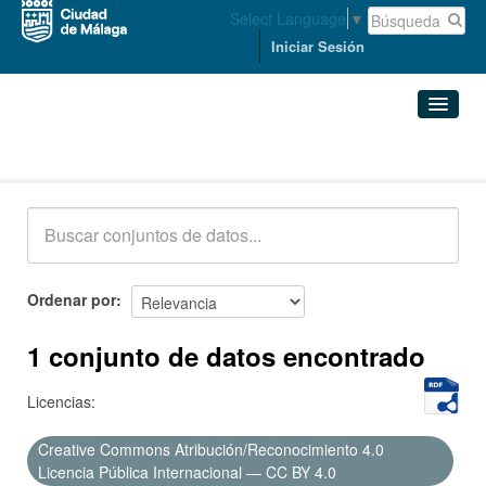
Select Language
▼
Iniciar Sesión
Conjuntos de datos
Conjuntos de datos
Organizaciones
Grupos
Ordenar por
Acerca de
1 conjunto de datos encontrado
Licencias:
Creative Commons Atribución/Reconocimiento 4.0
Licencia Pública Internacional — CC BY 4.0