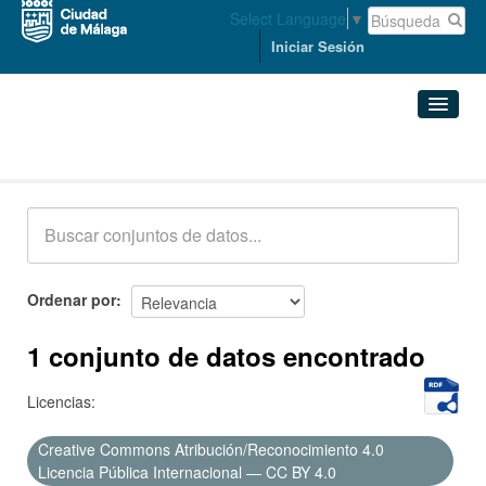
Select Language
▼
Iniciar Sesión
Conjuntos de datos
Conjuntos de datos
Organizaciones
Grupos
Ordenar por
Acerca de
1 conjunto de datos encontrado
Licencias:
Creative Commons Atribución/Reconocimiento 4.0
Licencia Pública Internacional — CC BY 4.0