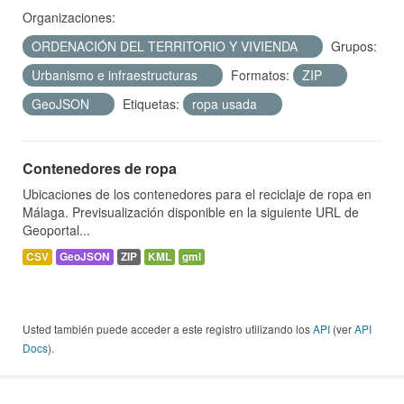
Organizaciones:
ORDENACIÓN DEL TERRITORIO Y VIVIENDA
Grupos:
Urbanismo e infraestructuras
Formatos:
ZIP
GeoJSON
Etiquetas:
ropa usada
Contenedores de ropa
Ubicaciones de los contenedores para el reciclaje de ropa en
Málaga. Previsualización disponible en la siguiente URL de
Geoportal...
CSV
GeoJSON
ZIP
KML
gml
Usted también puede acceder a este registro utilizando los
API
(ver
API
Docs
).