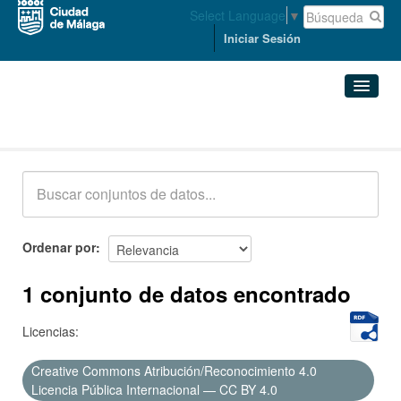
Select Language
▼
Iniciar Sesión
Conjuntos de datos
Conjuntos de datos
Organizaciones
Grupos
Ordenar por
Acerca de
1 conjunto de datos encontrado
Licencias:
Creative Commons Atribución/Reconocimiento 4.0
Licencia Pública Internacional — CC BY 4.0