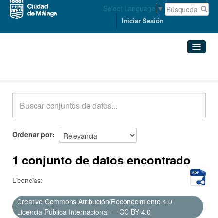
Select Language
▼
Iniciar Sesión
Conjuntos de datos
Conjuntos de datos
Organizaciones
Grupos
Ordenar por
Acerca de
1 conjunto de datos encontrado
Licencias:
Creative Commons Atribución/Reconocimiento 4.0
Licencia Pública Internacional — CC BY 4.0