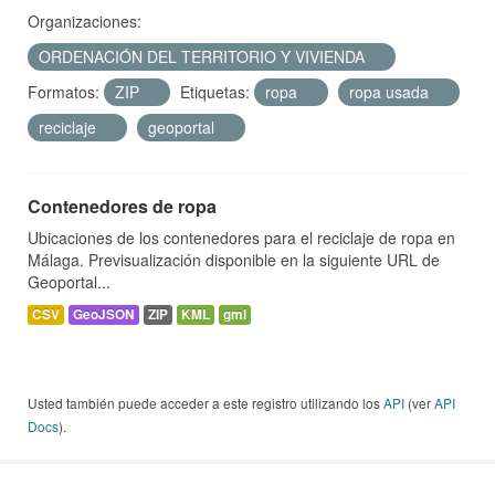
Organizaciones:
ORDENACIÓN DEL TERRITORIO Y VIVIENDA
Formatos:
ZIP
Etiquetas:
ropa
ropa usada
reciclaje
geoportal
Contenedores de ropa
Ubicaciones de los contenedores para el reciclaje de ropa en
Málaga. Previsualización disponible en la siguiente URL de
Geoportal...
CSV
GeoJSON
ZIP
KML
gml
Usted también puede acceder a este registro utilizando los
API
(ver
API
Docs
).