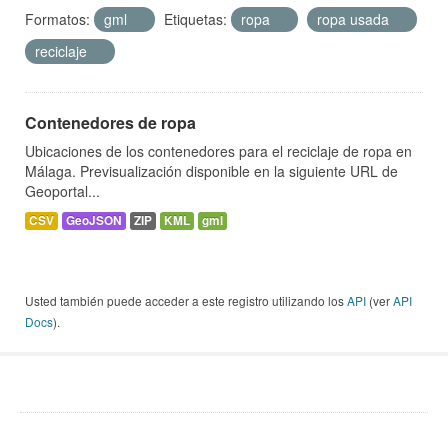
Formatos:
gml
Etiquetas:
ropa
ropa usada
reciclaje
Contenedores de ropa
Ubicaciones de los contenedores para el reciclaje de ropa en
Málaga. Previsualización disponible en la siguiente URL de
Geoportal...
CSV
GeoJSON
ZIP
KML
gml
Usted también puede acceder a este registro utilizando los
API
(ver
API
Docs
).