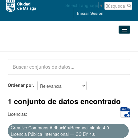
Select Language
▼
Iniciar Sesión
Conjuntos de datos
Conjuntos de datos
Organizaciones
Grupos
Ordenar por
Acerca de
1 conjunto de datos encontrado
Licencias:
Creative Commons Atribución/Reconocimiento 4.0
Licencia Pública Internacional — CC BY 4.0