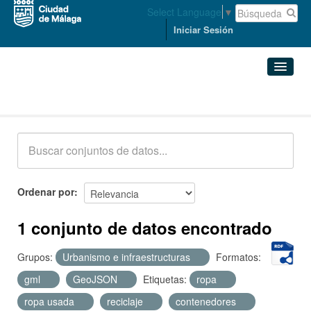
Select Language
▼
Iniciar Sesión
Conjuntos de datos
Conjuntos de datos
Organizaciones
Grupos
Ordenar por
Acerca de
1 conjunto de datos encontrado
Grupos:
Urbanismo e infraestructuras
Formatos:
gml
GeoJSON
Etiquetas:
ropa
ropa usada
reciclaje
contenedores