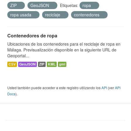
ZIP
GeoJSON
Etiquetas:
ropa
ropa usada
reciclaje
contenedores
Contenedores de ropa
Ubicaciones de los contenedores para el reciclaje de ropa en
Málaga. Previsualización disponible en la siguiente URL de
Geoportal...
CSV
GeoJSON
ZIP
KML
gml
Usted también puede acceder a este registro utilizando los
API
(ver
API
Docs
).