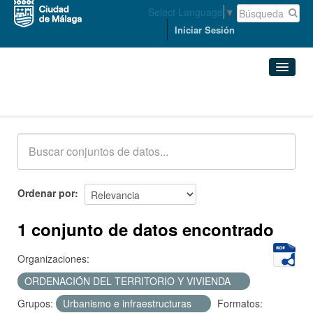
Select Language
▼
Iniciar Sesión
Conjuntos de datos
Conjuntos de datos
Organizaciones
Grupos
Ordenar por
Acerca de
1 conjunto de datos encontrado
Organizaciones:
ORDENACIÓN DEL TERRITORIO Y VIVIENDA
Grupos:
Urbanismo e infraestructuras
Formatos: