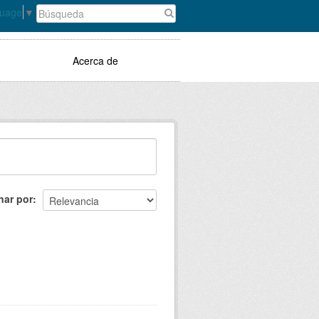
guage
▼
Acerca de
nar por