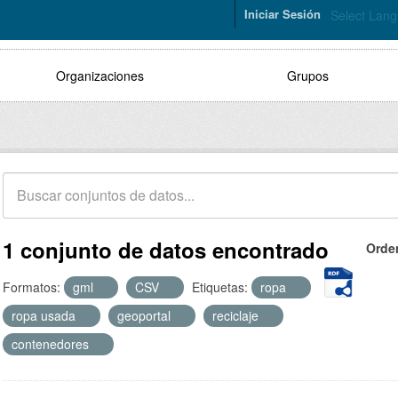
Iniciar Sesión
Select Lan
Organizaciones
Grupos
1 conjunto de datos encontrado
Orde
Formatos:
gml
CSV
Etiquetas:
ropa
ropa usada
geoportal
reciclaje
contenedores