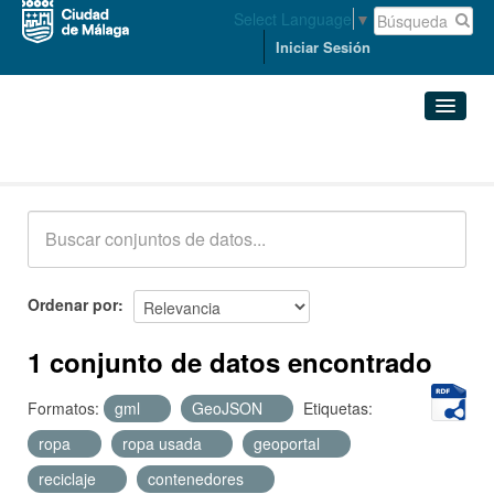
Select Language
▼
Iniciar Sesión
Conjuntos de datos
Conjuntos de datos
Organizaciones
Grupos
Ordenar por
Acerca de
1 conjunto de datos encontrado
Formatos:
gml
GeoJSON
Etiquetas:
ropa
ropa usada
geoportal
reciclaje
contenedores