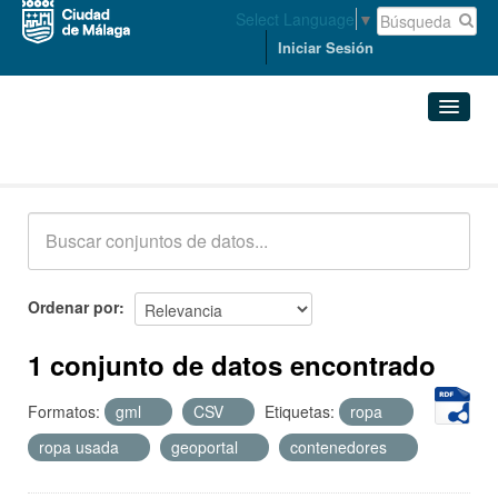
Select Language
▼
Iniciar Sesión
Conjuntos de datos
Conjuntos de datos
Organizaciones
Grupos
Ordenar por
Acerca de
1 conjunto de datos encontrado
Formatos:
gml
CSV
Etiquetas:
ropa
ropa usada
geoportal
contenedores