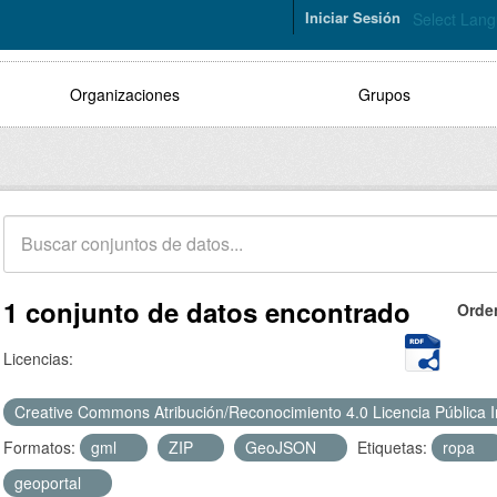
Iniciar Sesión
Select Lan
Organizaciones
Grupos
1 conjunto de datos encontrado
Orde
Licencias:
Creative Commons Atribución/Reconocimiento 4.0 Licencia Pública 
Formatos:
gml
ZIP
GeoJSON
Etiquetas:
ropa
geoportal