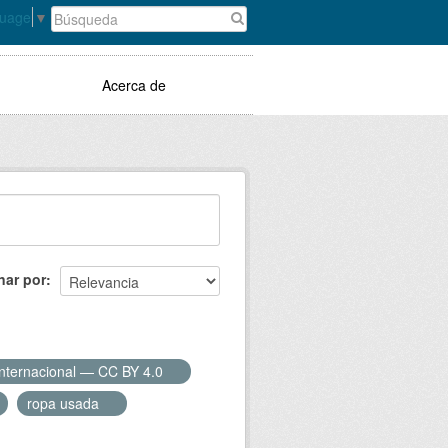
guage
▼
Acerca de
nar por
Internacional — CC BY 4.0
ropa usada