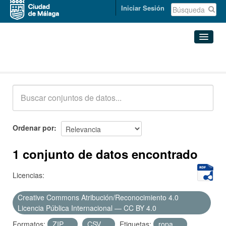
Iniciar Sesión
Conjuntos de datos
Conjuntos de datos
Organizaciones
Grupos
Ordenar por
Acerca de
1 conjunto de datos encontrado
Licencias:
Creative Commons Atribución/Reconocimiento 4.0
Licencia Pública Internacional — CC BY 4.0
Formatos:
ZIP
CSV
Etiquetas:
ropa