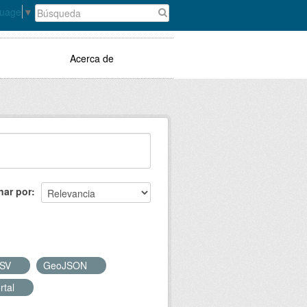
guage
▼
Acerca de
nar por
SV
GeoJSON
rtal