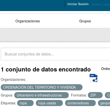
Iniciar Sesión
Select Lan
Organizaciones
Grupos
1 conjunto de datos encontrado
Orde
Organizaciones:
ORDENACIÓN DEL TERRITORIO Y VIVIENDA
Grupos:
Urbanismo e infraestructuras
Formatos:
ZIP
C
Etiquetas:
ropa
ropa usada
contenedores
geopo