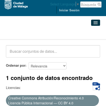
Select Language
▼
Iniciar Sesión
Conjuntos de datos
Conjuntos de datos
Organizaciones
Grupos
Ordenar por
Acerca de
1 conjunto de datos encontrado
Licencias:
Creative Commons Atribución/Reconocimiento 4.0
Licencia Pública Internacional — CC BY 4.0