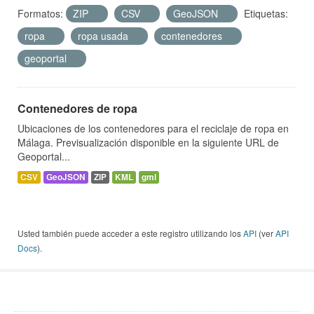
Formatos:
ZIP
CSV
GeoJSON
Etiquetas:
ropa
ropa usada
contenedores
geoportal
Contenedores de ropa
Ubicaciones de los contenedores para el reciclaje de ropa en
Málaga. Previsualización disponible en la siguiente URL de
Geoportal...
CSV
GeoJSON
ZIP
KML
gml
Usted también puede acceder a este registro utilizando los
API
(ver
API
Docs
).