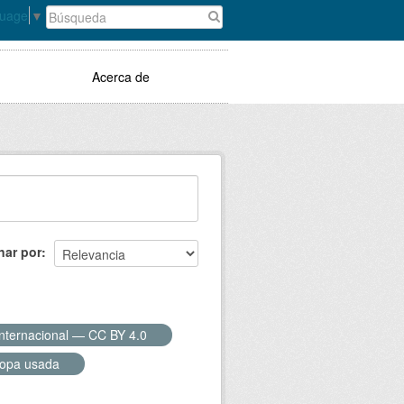
guage
▼
Acerca de
nar por
Internacional — CC BY 4.0
ropa usada