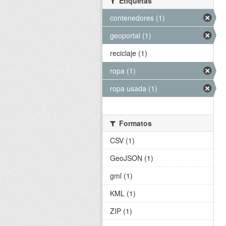
Etiquetas
contenedores (1)
geoportal (1)
reciclaje (1)
ropa (1)
ropa usada (1)
Formatos
CSV (1)
GeoJSON (1)
gml (1)
KML (1)
ZIP (1)