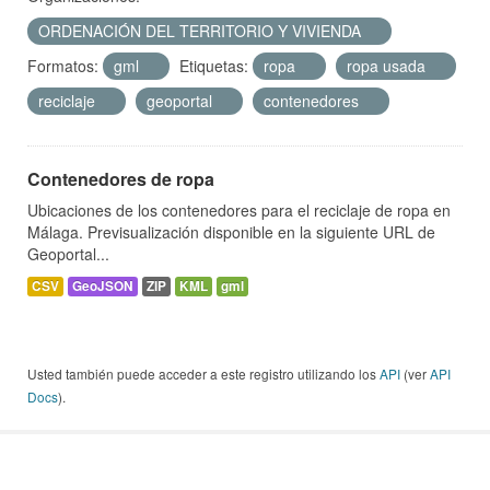
ORDENACIÓN DEL TERRITORIO Y VIVIENDA
Formatos:
gml
Etiquetas:
ropa
ropa usada
reciclaje
geoportal
contenedores
Contenedores de ropa
Ubicaciones de los contenedores para el reciclaje de ropa en
Málaga. Previsualización disponible en la siguiente URL de
Geoportal...
CSV
GeoJSON
ZIP
KML
gml
Usted también puede acceder a este registro utilizando los
API
(ver
API
Docs
).