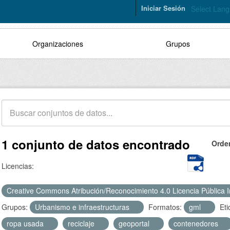
Iniciar Sesión
Select Lan
Organizaciones
Grupos
1 conjunto de datos encontrado
Orde
Licencias:
Creative Commons Atribución/Reconocimiento 4.0 Licencia Pública 
Grupos:
Urbanismo e infraestructuras
Formatos:
gml
Eti
ropa usada
reciclaje
geoportal
contenedores