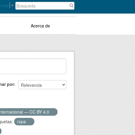
guage
▼
Acerca de
nar por
Internacional — CC BY 4.0
quetas:
ropa