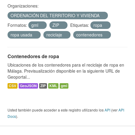
Organizaciones:
ORDENACIÓN DEL TERRITORIO Y VIVIENDA
Formatos:
gml
ZIP
Etiquetas:
ropa
ropa usada
reciclaje
contenedores
Contenedores de ropa
Ubicaciones de los contenedores para el reciclaje de ropa en
Málaga. Previsualización disponible en la siguiente URL de
Geoportal...
CSV
GeoJSON
ZIP
KML
gml
Usted también puede acceder a este registro utilizando los
API
(ver
API
Docs
).