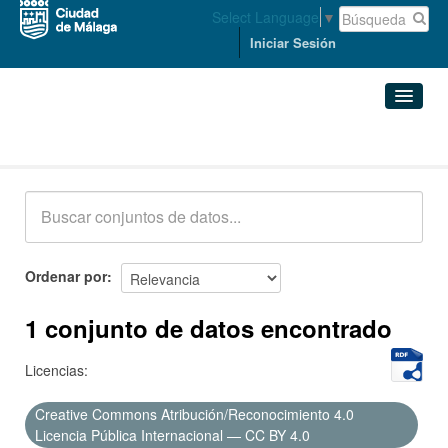
Select Language
▼
Iniciar Sesión
Conjuntos de datos
Conjuntos de datos
Organizaciones
Grupos
Ordenar por
Acerca de
1 conjunto de datos encontrado
Licencias:
Creative Commons Atribución/Reconocimiento 4.0
Licencia Pública Internacional — CC BY 4.0