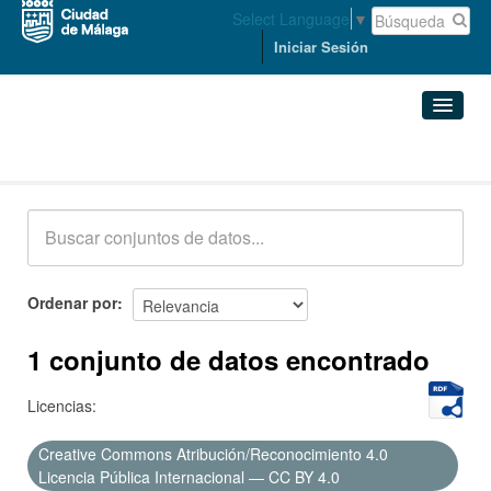
Select Language
▼
Iniciar Sesión
Conjuntos de datos
Conjuntos de datos
Organizaciones
Grupos
Ordenar por
Acerca de
1 conjunto de datos encontrado
Licencias:
Creative Commons Atribución/Reconocimiento 4.0
Licencia Pública Internacional — CC BY 4.0