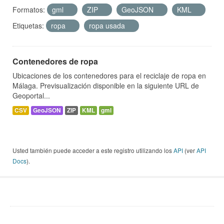
Formatos:
gml
ZIP
GeoJSON
KML
Etiquetas:
ropa
ropa usada
Contenedores de ropa
Ubicaciones de los contenedores para el reciclaje de ropa en
Málaga. Previsualización disponible en la siguiente URL de
Geoportal...
CSV
GeoJSON
ZIP
KML
gml
Usted también puede acceder a este registro utilizando los
API
(ver
API
Docs
).