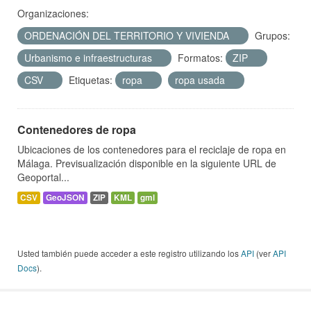
Organizaciones:
ORDENACIÓN DEL TERRITORIO Y VIVIENDA
Grupos:
Urbanismo e infraestructuras
Formatos:
ZIP
CSV
Etiquetas:
ropa
ropa usada
Contenedores de ropa
Ubicaciones de los contenedores para el reciclaje de ropa en
Málaga. Previsualización disponible en la siguiente URL de
Geoportal...
CSV
GeoJSON
ZIP
KML
gml
Usted también puede acceder a este registro utilizando los
API
(ver
API
Docs
).