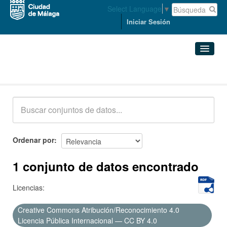
Select Language
▼
Iniciar Sesión
Conjuntos de datos
Conjuntos de datos
Organizaciones
Grupos
Ordenar por
Acerca de
1 conjunto de datos encontrado
Licencias:
Creative Commons Atribución/Reconocimiento 4.0
Licencia Pública Internacional — CC BY 4.0