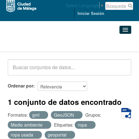
Select Language
▼
Iniciar Sesión
Conjuntos de datos
Conjuntos de datos
Organizaciones
Grupos
Ordenar por
Acerca de
1 conjunto de datos encontrado
Formatos:
gml
GeoJSON
Grupos:
Medio ambiente
Etiquetas:
ropa
ropa usada
geoportal