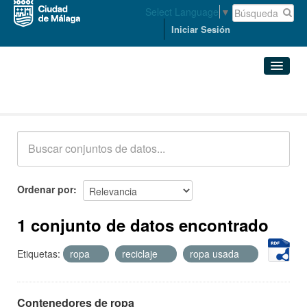
Select Language
▼
Iniciar Sesión
Conjuntos de datos
Conjuntos de datos
Organizaciones
Grupos
Ordenar por
Acerca de
1 conjunto de datos encontrado
Etiquetas:
ropa
reciclaje
ropa usada
Contenedores de ropa