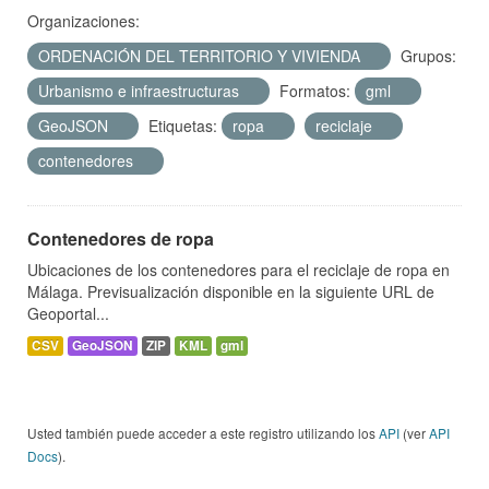
Organizaciones:
ORDENACIÓN DEL TERRITORIO Y VIVIENDA
Grupos:
Urbanismo e infraestructuras
Formatos:
gml
GeoJSON
Etiquetas:
ropa
reciclaje
contenedores
Contenedores de ropa
Ubicaciones de los contenedores para el reciclaje de ropa en
Málaga. Previsualización disponible en la siguiente URL de
Geoportal...
CSV
GeoJSON
ZIP
KML
gml
Usted también puede acceder a este registro utilizando los
API
(ver
API
Docs
).