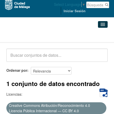
Select Language
▼
Iniciar Sesión
Conjuntos de datos
Conjuntos de datos
Organizaciones
Grupos
Ordenar por
Acerca de
1 conjunto de datos encontrado
Licencias:
Creative Commons Atribución/Reconocimiento 4.0
Licencia Pública Internacional — CC BY 4.0