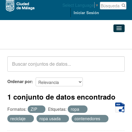
Select Language
▼
Iniciar Sesión
Conjuntos de datos
Conjuntos de datos
Organizaciones
Grupos
Ordenar por
Acerca de
1 conjunto de datos encontrado
Formatos:
ZIP
Etiquetas:
ropa
reciclaje
ropa usada
contenedores