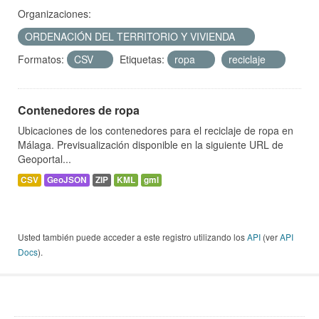
Organizaciones:
ORDENACIÓN DEL TERRITORIO Y VIVIENDA
Formatos:
CSV
Etiquetas:
ropa
reciclaje
Contenedores de ropa
Ubicaciones de los contenedores para el reciclaje de ropa en
Málaga. Previsualización disponible en la siguiente URL de
Geoportal...
CSV
GeoJSON
ZIP
KML
gml
Usted también puede acceder a este registro utilizando los
API
(ver
API
Docs
).