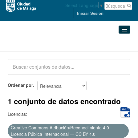
Select Language
▼
Iniciar Sesión
Conjuntos de datos
Conjuntos de datos
Organizaciones
Grupos
Ordenar por
Acerca de
1 conjunto de datos encontrado
Licencias:
Creative Commons Atribución/Reconocimiento 4.0
Licencia Pública Internacional — CC BY 4.0