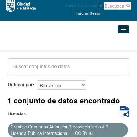
Select Language
▼
Iniciar Sesión
Conjuntos de datos
Conjuntos de datos
Organizaciones
Grupos
Ordenar por
Acerca de
1 conjunto de datos encontrado
Licencias:
Creative Commons Atribución/Reconocimiento 4.0
Licencia Pública Internacional — CC BY 4.0