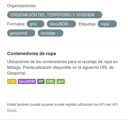
Organizaciones:
ORDENACIÓN DEL TERRITORIO Y VIVIENDA
Formatos:
gml
GeoJSON
Etiquetas:
ropa
geoportal
reciclaje
Contenedores de ropa
Ubicaciones de los contenedores para el reciclaje de ropa en
Málaga. Previsualización disponible en la siguiente URL de
Geoportal...
CSV
GeoJSON
ZIP
KML
gml
Usted también puede acceder a este registro utilizando los
API
(ver
API
Docs
).