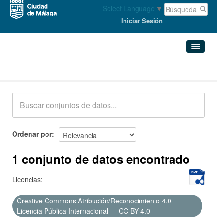
Select Language
▼
Iniciar Sesión
Conjuntos de datos
Conjuntos de datos
Organizaciones
Grupos
Ordenar por
Acerca de
1 conjunto de datos encontrado
Licencias:
Creative Commons Atribución/Reconocimiento 4.0
Licencia Pública Internacional — CC BY 4.0