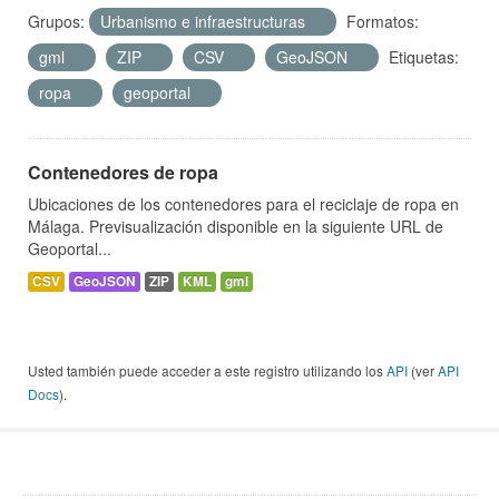
Grupos:
Urbanismo e infraestructuras
Formatos:
gml
ZIP
CSV
GeoJSON
Etiquetas:
ropa
geoportal
Contenedores de ropa
Ubicaciones de los contenedores para el reciclaje de ropa en
Málaga. Previsualización disponible en la siguiente URL de
Geoportal...
CSV
GeoJSON
ZIP
KML
gml
Usted también puede acceder a este registro utilizando los
API
(ver
API
Docs
).