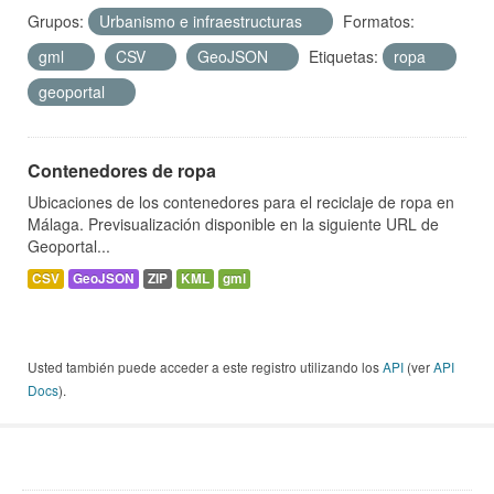
Grupos:
Urbanismo e infraestructuras
Formatos:
gml
CSV
GeoJSON
Etiquetas:
ropa
geoportal
Contenedores de ropa
Ubicaciones de los contenedores para el reciclaje de ropa en
Málaga. Previsualización disponible en la siguiente URL de
Geoportal...
CSV
GeoJSON
ZIP
KML
gml
Usted también puede acceder a este registro utilizando los
API
(ver
API
Docs
).