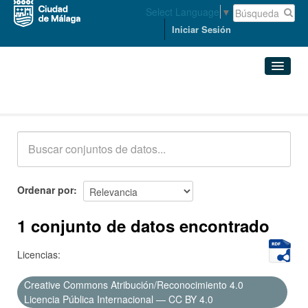
Select Language
▼
Iniciar Sesión
Conjuntos de datos
Conjuntos de datos
Organizaciones
Grupos
Ordenar por
Acerca de
1 conjunto de datos encontrado
Licencias:
Creative Commons Atribución/Reconocimiento 4.0
Licencia Pública Internacional — CC BY 4.0