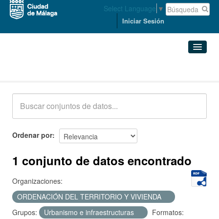
Select Language
▼
Iniciar Sesión
Conjuntos de datos
Conjuntos de datos
Organizaciones
Grupos
Ordenar por
Acerca de
1 conjunto de datos encontrado
Organizaciones:
ORDENACIÓN DEL TERRITORIO Y VIVIENDA
Grupos:
Urbanismo e infraestructuras
Formatos: