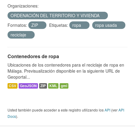
Organizaciones:
ORDENACIÓN DEL TERRITORIO Y VIVIENDA
Formatos:
ZIP
Etiquetas:
ropa
ropa usada
reciclaje
Contenedores de ropa
Ubicaciones de los contenedores para el reciclaje de ropa en
Málaga. Previsualización disponible en la siguiente URL de
Geoportal...
CSV
GeoJSON
ZIP
KML
gml
Usted también puede acceder a este registro utilizando los
API
(ver
API
Docs
).