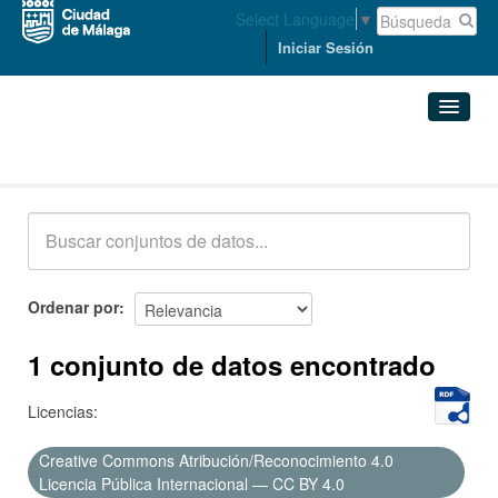
Select Language
▼
Iniciar Sesión
Conjuntos de datos
Conjuntos de datos
Organizaciones
Grupos
Ordenar por
Acerca de
1 conjunto de datos encontrado
Licencias:
Creative Commons Atribución/Reconocimiento 4.0
Licencia Pública Internacional — CC BY 4.0