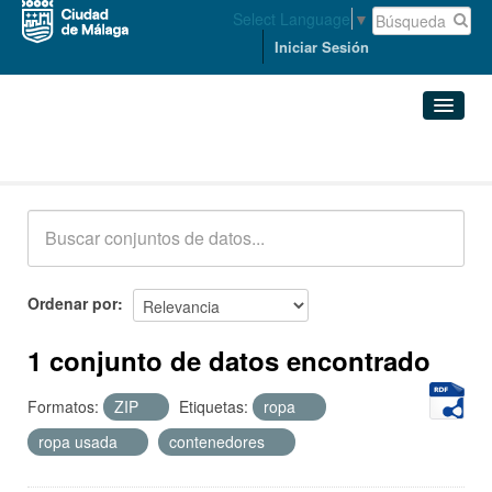
Select Language
▼
Iniciar Sesión
Conjuntos de datos
Conjuntos de datos
Organizaciones
Grupos
Ordenar por
Acerca de
1 conjunto de datos encontrado
Formatos:
ZIP
Etiquetas:
ropa
ropa usada
contenedores