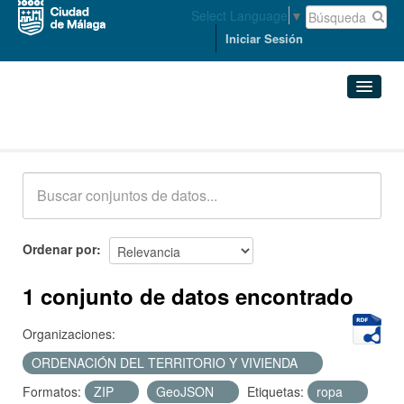
Select Language
▼
Iniciar Sesión
Conjuntos de datos
Conjuntos de datos
Organizaciones
Grupos
Ordenar por
Acerca de
1 conjunto de datos encontrado
Organizaciones:
ORDENACIÓN DEL TERRITORIO Y VIVIENDA
Formatos:
ZIP
GeoJSON
Etiquetas:
ropa