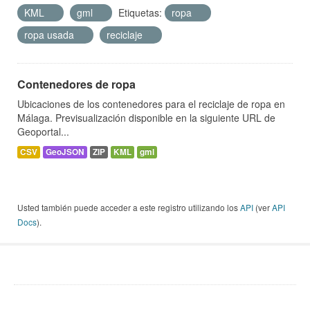
KML
gml
Etiquetas:
ropa
ropa usada
reciclaje
Contenedores de ropa
Ubicaciones de los contenedores para el reciclaje de ropa en
Málaga. Previsualización disponible en la siguiente URL de
Geoportal...
CSV
GeoJSON
ZIP
KML
gml
Usted también puede acceder a este registro utilizando los
API
(ver
API
Docs
).