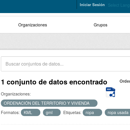
Iniciar Sesión
Select Lan
Organizaciones
Grupos
1 conjunto de datos encontrado
Orde
Organizaciones:
ORDENACIÓN DEL TERRITORIO Y VIVIENDA
Formatos:
KML
gml
Etiquetas:
ropa
ropa usada