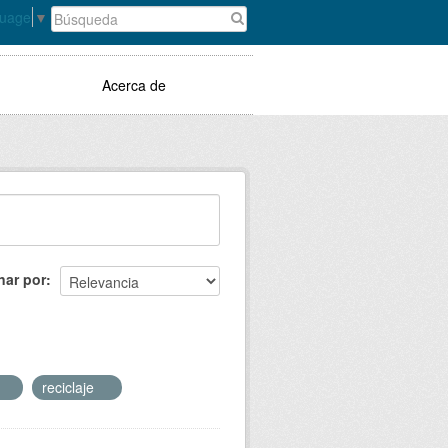
guage
▼
Acerca de
nar por
reciclaje