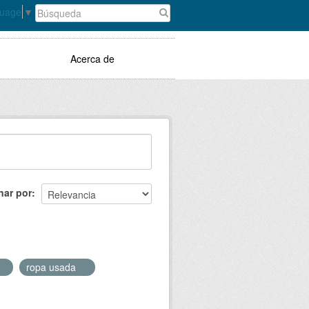
guage
▼
Acerca de
nar por
ropa usada