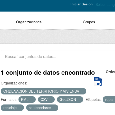
Iniciar Sesión
Select Lan
Organizaciones
Grupos
1 conjunto de datos encontrado
Orde
Organizaciones:
ORDENACIÓN DEL TERRITORIO Y VIVIENDA
Formatos:
KML
CSV
GeoJSON
Etiquetas:
ropa
reciclaje
contenedores