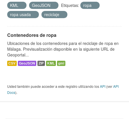
KML
GeoJSON
Etiquetas:
ropa
ropa usada
reciclaje
Contenedores de ropa
Ubicaciones de los contenedores para el reciclaje de ropa en
Málaga. Previsualización disponible en la siguiente URL de
Geoportal...
CSV
GeoJSON
ZIP
KML
gml
Usted también puede acceder a este registro utilizando los
API
(ver
API
Docs
).