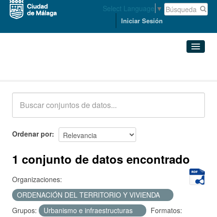
Select Language
▼
Iniciar Sesión
Conjuntos de datos
Conjuntos de datos
Organizaciones
Grupos
Ordenar por
Acerca de
1 conjunto de datos encontrado
Organizaciones:
ORDENACIÓN DEL TERRITORIO Y VIVIENDA
Grupos:
Urbanismo e infraestructuras
Formatos: