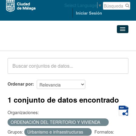
Select Language
▼
Iniciar Sesión
Conjuntos de datos
Conjuntos de datos
Organizaciones
Grupos
Ordenar por
Acerca de
1 conjunto de datos encontrado
Organizaciones:
ORDENACIÓN DEL TERRITORIO Y VIVIENDA
Grupos:
Urbanismo e infraestructuras
Formatos: