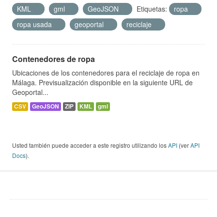
KML
gml
GeoJSON
Etiquetas:
ropa
ropa usada
geoportal
reciclaje
Contenedores de ropa
Ubicaciones de los contenedores para el reciclaje de ropa en
Málaga. Previsualización disponible en la siguiente URL de
Geoportal...
CSV
GeoJSON
ZIP
KML
gml
Usted también puede acceder a este registro utilizando los
API
(ver
API
Docs
).