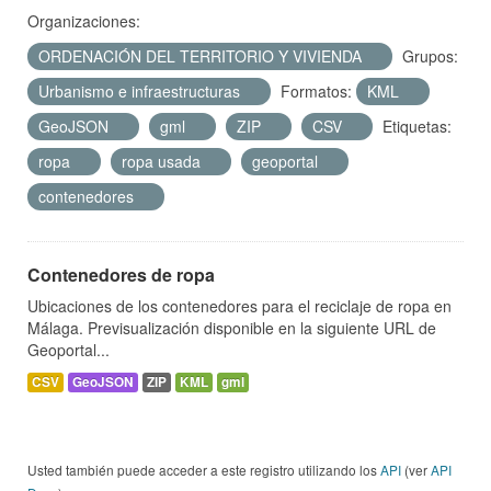
Organizaciones:
ORDENACIÓN DEL TERRITORIO Y VIVIENDA
Grupos:
Urbanismo e infraestructuras
Formatos:
KML
GeoJSON
gml
ZIP
CSV
Etiquetas:
ropa
ropa usada
geoportal
contenedores
Contenedores de ropa
Ubicaciones de los contenedores para el reciclaje de ropa en
Málaga. Previsualización disponible en la siguiente URL de
Geoportal...
CSV
GeoJSON
ZIP
KML
gml
Usted también puede acceder a este registro utilizando los
API
(ver
API