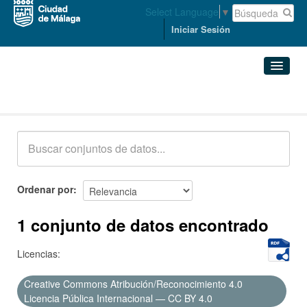
Select Language
▼
Iniciar Sesión
Conjuntos de datos
Conjuntos de datos
Organizaciones
Grupos
Ordenar por
Acerca de
1 conjunto de datos encontrado
Licencias:
Creative Commons Atribución/Reconocimiento 4.0
Licencia Pública Internacional — CC BY 4.0