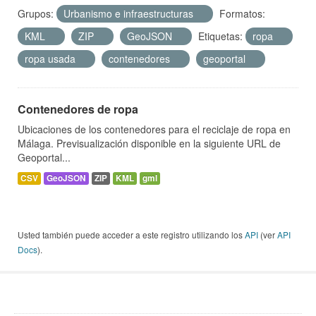
Grupos:
Urbanismo e infraestructuras
Formatos:
KML
ZIP
GeoJSON
Etiquetas:
ropa
ropa usada
contenedores
geoportal
Contenedores de ropa
Ubicaciones de los contenedores para el reciclaje de ropa en
Málaga. Previsualización disponible en la siguiente URL de
Geoportal...
CSV
GeoJSON
ZIP
KML
gml
Usted también puede acceder a este registro utilizando los
API
(ver
API
Docs
).