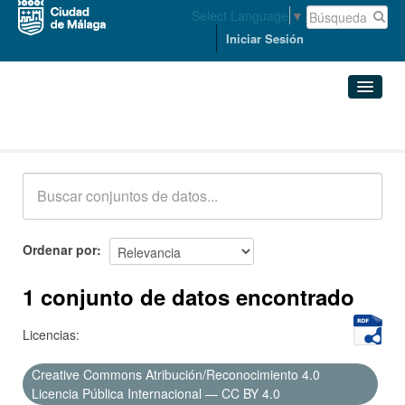
Select Language
▼
Iniciar Sesión
Conjuntos de datos
Conjuntos de datos
Organizaciones
Grupos
Ordenar por
Acerca de
1 conjunto de datos encontrado
Licencias:
Creative Commons Atribución/Reconocimiento 4.0
Licencia Pública Internacional — CC BY 4.0