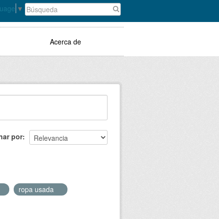
guage
▼
Acerca de
nar por
ropa usada