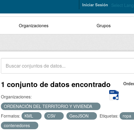
Iniciar Sesión
Select Lan
Organizaciones
Grupos
1 conjunto de datos encontrado
Orde
Organizaciones:
ORDENACIÓN DEL TERRITORIO Y VIVIENDA
Formatos:
KML
CSV
GeoJSON
Etiquetas:
ropa
contenedores