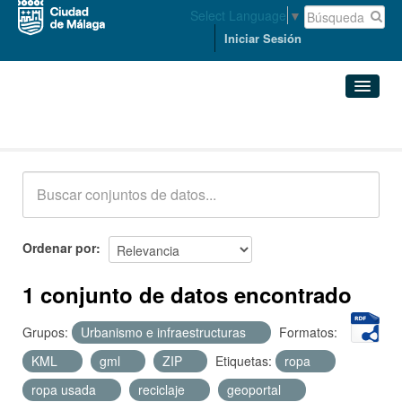
Select Language
▼
Iniciar Sesión
Conjuntos de datos
Conjuntos de datos
Organizaciones
Grupos
Ordenar por
Acerca de
1 conjunto de datos encontrado
Grupos:
Urbanismo e infraestructuras
Formatos:
KML
gml
ZIP
Etiquetas:
ropa
ropa usada
reciclaje
geoportal