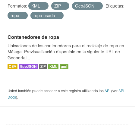
Formatos:
KML
ZIP
GeoJSON
Etiquetas:
ropa
ropa usada
Contenedores de ropa
Ubicaciones de los contenedores para el reciclaje de ropa en
Málaga. Previsualización disponible en la siguiente URL de
Geoportal...
CSV
GeoJSON
ZIP
KML
gml
Usted también puede acceder a este registro utilizando los
API
(ver
API
Docs
).