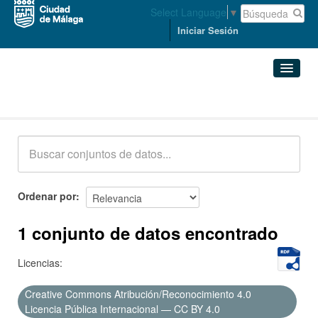
Select Language
▼
Iniciar Sesión
Conjuntos de datos
Conjuntos de datos
Organizaciones
Grupos
Ordenar por
Acerca de
1 conjunto de datos encontrado
Licencias:
Creative Commons Atribución/Reconocimiento 4.0
Licencia Pública Internacional — CC BY 4.0