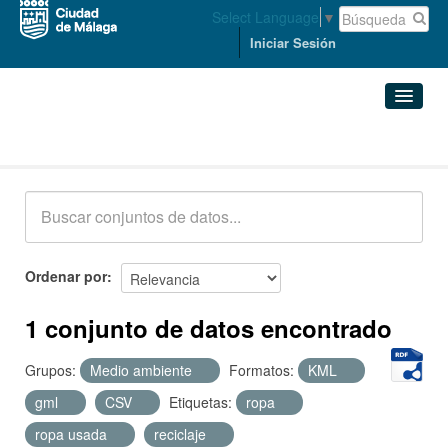
Select Language
▼
Iniciar Sesión
Conjuntos de datos
Conjuntos de datos
Organizaciones
Grupos
Ordenar por
Acerca de
1 conjunto de datos encontrado
Grupos:
Medio ambiente
Formatos:
KML
gml
CSV
Etiquetas:
ropa
ropa usada
reciclaje