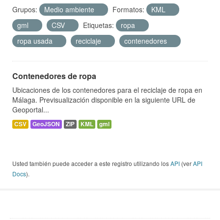
Grupos:
Medio ambiente
Formatos:
KML
gml
CSV
Etiquetas:
ropa
ropa usada
reciclaje
contenedores
Contenedores de ropa
Ubicaciones de los contenedores para el reciclaje de ropa en
Málaga. Previsualización disponible en la siguiente URL de
Geoportal...
CSV
GeoJSON
ZIP
KML
gml
Usted también puede acceder a este registro utilizando los
API
(ver
API
Docs
).