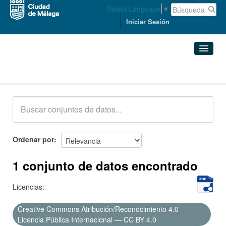
Select Language
▼
Iniciar Sesión
Conjuntos de datos
Conjuntos de datos
Organizaciones
Grupos
Ordenar por
Acerca de
1 conjunto de datos encontrado
Licencias:
Creative Commons Atribución/Reconocimiento 4.0
Licencia Pública Internacional — CC BY 4.0