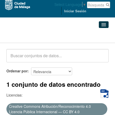
Select Language
▼
Iniciar Sesión
Conjuntos de datos
Conjuntos de datos
Organizaciones
Grupos
Ordenar por
Acerca de
1 conjunto de datos encontrado
Licencias:
Creative Commons Atribución/Reconocimiento 4.0
Licencia Pública Internacional — CC BY 4.0