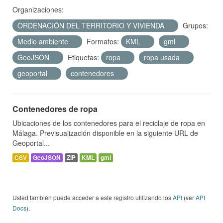
Organizaciones:
ORDENACIÓN DEL TERRITORIO Y VIVIENDA
Grupos:
Medio ambiente
Formatos:
KML
gml
GeoJSON
Etiquetas:
ropa
ropa usada
geoportal
contenedores
Contenedores de ropa
Ubicaciones de los contenedores para el reciclaje de ropa en
Málaga. Previsualización disponible en la siguiente URL de
Geoportal...
CSV
GeoJSON
ZIP
KML
gml
Usted también puede acceder a este registro utilizando los
API
(ver
API
Docs
).