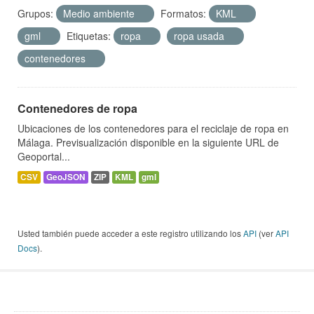
Grupos:
Medio ambiente
Formatos:
KML
gml
Etiquetas:
ropa
ropa usada
contenedores
Contenedores de ropa
Ubicaciones de los contenedores para el reciclaje de ropa en
Málaga. Previsualización disponible en la siguiente URL de
Geoportal...
CSV
GeoJSON
ZIP
KML
gml
Usted también puede acceder a este registro utilizando los
API
(ver
API
Docs
).