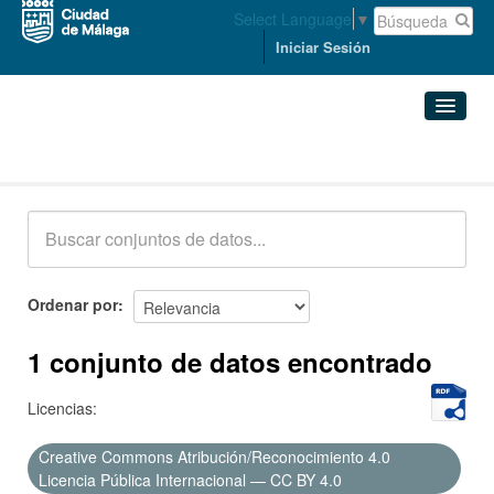
Select Language
▼
Iniciar Sesión
Conjuntos de datos
Conjuntos de datos
Organizaciones
Grupos
Ordenar por
Acerca de
1 conjunto de datos encontrado
Licencias:
Creative Commons Atribución/Reconocimiento 4.0
Licencia Pública Internacional — CC BY 4.0