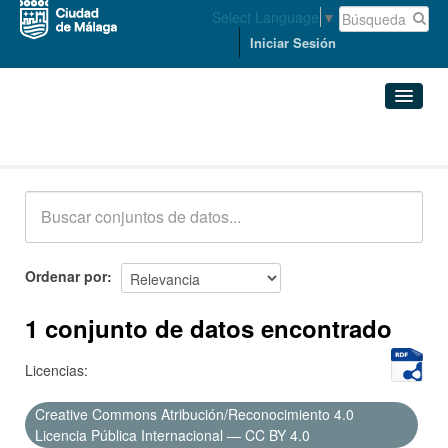
Select Language
▼
Iniciar Sesión
Conjuntos de datos
Conjuntos de datos
Organizaciones
Grupos
Ordenar por
Acerca de
1 conjunto de datos encontrado
Licencias:
Creative Commons Atribución/Reconocimiento 4.0
Licencia Pública Internacional — CC BY 4.0