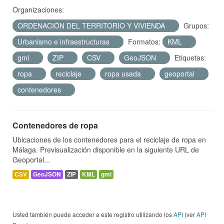
Organizaciones:
ORDENACIÓN DEL TERRITORIO Y VIVIENDA
Grupos:
Urbanismo e infraestructuras
Formatos:
KML
gml
ZIP
CSV
GeoJSON
Etiquetas:
ropa
reciclaje
ropa usada
geoportal
contenedores
Contenedores de ropa
Ubicaciones de los contenedores para el reciclaje de ropa en
Málaga. Previsualización disponible en la siguiente URL de
Geoportal...
CSV
GeoJSON
ZIP
KML
gml
Usted también puede acceder a este registro utilizando los
API
(ver
API