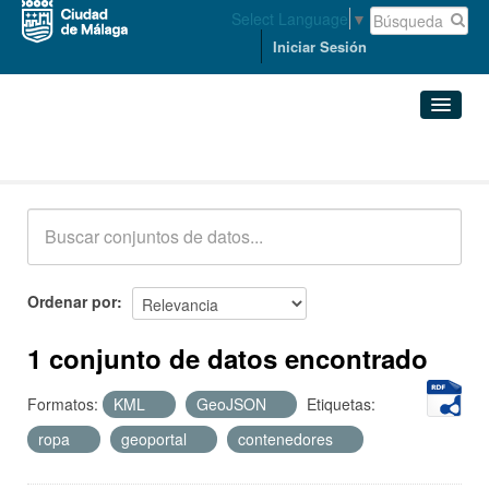
Select Language
▼
Iniciar Sesión
Conjuntos de datos
Conjuntos de datos
Organizaciones
Grupos
Ordenar por
Acerca de
1 conjunto de datos encontrado
Formatos:
KML
GeoJSON
Etiquetas:
ropa
geoportal
contenedores