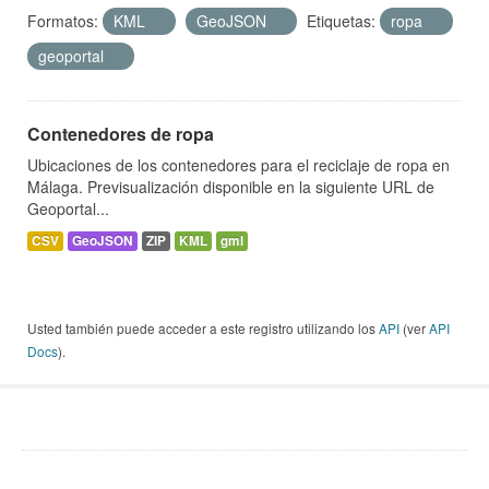
Formatos:
KML
GeoJSON
Etiquetas:
ropa
geoportal
Contenedores de ropa
Ubicaciones de los contenedores para el reciclaje de ropa en
Málaga. Previsualización disponible en la siguiente URL de
Geoportal...
CSV
GeoJSON
ZIP
KML
gml
Usted también puede acceder a este registro utilizando los
API
(ver
API
Docs
).