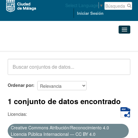
Select Language
▼
Iniciar Sesión
Conjuntos de datos
Conjuntos de datos
Organizaciones
Grupos
Ordenar por
Acerca de
1 conjunto de datos encontrado
Licencias:
Creative Commons Atribución/Reconocimiento 4.0
Licencia Pública Internacional — CC BY 4.0