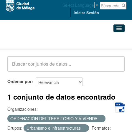
Select Language
▼
Iniciar Sesión
Conjuntos de datos
Conjuntos de datos
Organizaciones
Grupos
Ordenar por
Acerca de
1 conjunto de datos encontrado
Organizaciones:
ORDENACIÓN DEL TERRITORIO Y VIVIENDA
Grupos:
Urbanismo e infraestructuras
Formatos: