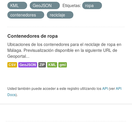
KML
GeoJSON
Etiquetas:
ropa
contenedores
reciclaje
Contenedores de ropa
Ubicaciones de los contenedores para el reciclaje de ropa en
Málaga. Previsualización disponible en la siguiente URL de
Geoportal...
CSV
GeoJSON
ZIP
KML
gml
Usted también puede acceder a este registro utilizando los
API
(ver
API
Docs
).